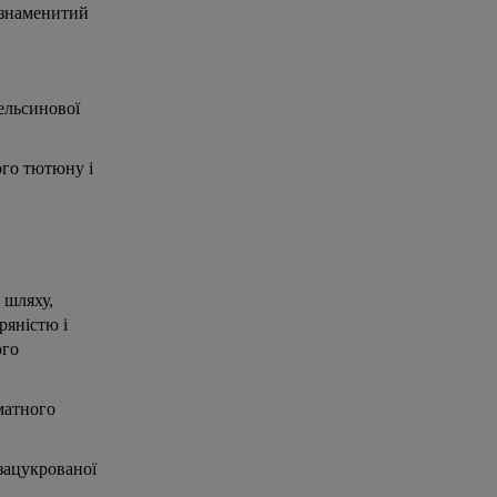
є знаменитий
ельсинової
ого тютюну і
 шляху,
ряністю і
ого
оматного
 зацукрованої