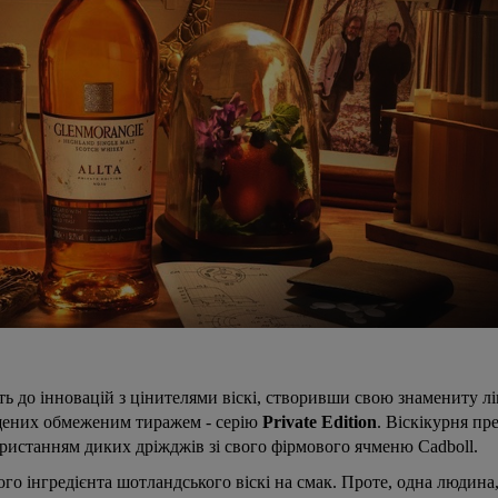
Віскі Glenmorangie Original
Коньяк Hennessy 
10 років 0,7 л. 40% в
0,7 л. в подарунков
подарунковій упаковці
упаковці
Нема в наявності
Є в наявності
1599 ₴
2220 ₴
В Кошик
В Кошик
сть до інновацій з цінителями віскі, створивши свою знамениту л
ущених обмеженим тиражем - серію
Private Edition
. Віскікурня пр
ористанням диких дріжджів зі свого фірмового ячменю Cadboll.
о інгредієнта шотландського віскі на смак. Проте, одна людина, 