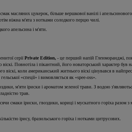
мак масляних цукерок, більше вершкової ванілі і апельсинового
тім ніжна м'ята з нотками солодкого перцю чилі.
кого апельсина і м'яти.
енитої серії
Private Edition,
- це перший напій Гленморанджі, по
 віскі. Повнотіла і пікантний, його новаторський характер був 
го віскі, коли американський житнього віскі цінувався в найпр
гельської «спеції» і вимовляється як «spee-oss».
оздики, м'яти іриски і ароматом зеленої трави. З водою з'являють
кладністю трав.
ячи смаки іриски, гвоздики, кориці і мускатного горіха разом з
лькістю ірису, бразильського горіха і нотками цитрусових.