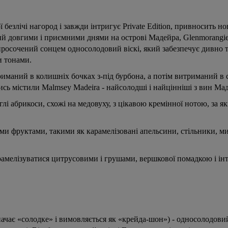
 безлічі нагород і завжди інтригує Private Edition, привносить н
ний довгими і приємними днями на острові Мадейра, Glenmorangie
 просочений сонцем односолодовий віскі, який забезпечує дивно 
и тонами.
риманий в колишніх бочках з-під бурбона, а потім витриманий в 
ись містили Malmsey Madeira - найсолодші і найцінніші з вин Ма
і абрикоси, схожі на медовуху, з цікавою кремінної нотою, за я
ими фруктами, такими як карамелізовані апельсини, стільники, ми
арамелізуватися цитрусовими і грушами, вершкової помадкою і і
ачає «солодке» і вимовляється як «крейда-шон») - односолодовий