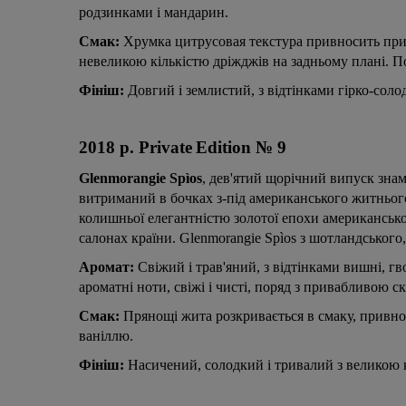
родзинками і мандарин.
Смак:
Хрумка цитрусовая текстура привносить прис
невеликою кількістю дріжджів на задньому плані. По
Фініш:
Довгий і землистий, з відтінками гірко-солод
2018 р.
Private
Edition
№ 9
Glenmorangie Spìos
, дев'ятий щорічний випуск знам
витриманий в бочках з-під американського житнього
колишньої елегантністю золотої епохи американсько
салонах країни. Glenmorangie Spìos з шотландського, 
Аромат:
Свіжий і трав'яний, з відтінками вишні, гв
ароматні ноти, свіжі і чисті, поряд з привабливою с
Смак:
Прянощі жита розкривається в смаку, привнос
ваніллю.
Фініш:
Насичений, солодкий і тривалий з великою кі