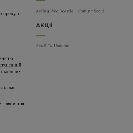
Ardbeg Wee Beastie - Coming Soon!
 сиропу з
АКЦІЇ
Акції Та Новинки
вністю
натхненний
естижніших
ся більш
 маслянистою