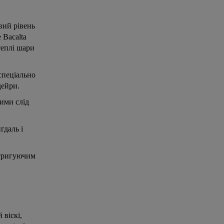
овий рівень
 Bacalta
теплі шари
спеціально
дейри.
кими слід
гдаль і
нтригуючим
 віскі,