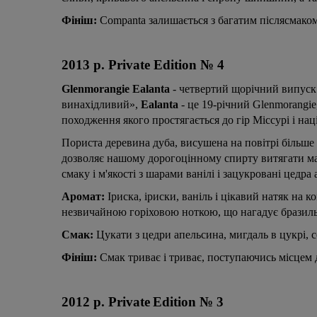
Фініш:
Companta залишається з багатим післясмако
2013
р
. Private Edition № 4
Glenmorangie Ealanta
- четвертий щорічний випуск і
винахідливий»,
Ealanta
- це 19-річний Glenmorangi
походження якого простягається до гір Міссурі і на
Пориста деревина дуба, висушена на повітрі більше 2
дозволяє нашому дорогоцінному спирту витягати ма
смаку і м'якості з шарами ванілі і зацукровані цедр
Аромат:
Іриска, іриски, ваніль і цікавий натяк на 
незвичайною горіховою ноткою, що нагадує бразильс
Смак:
Цукати з цедри апельсина, мигдаль в цукрі, с
Фініш:
Смак триває і триває, поступаючись місцем де
2012 р.
Private
Edition
№ 3