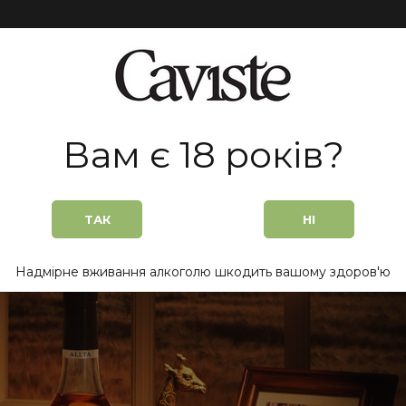
ІЇ
АКЦІЇ
ОПЛАТА ТА ДОСТАВКА
СТАТЬЇ
ВІДГ
Вам є 18 років?
моранджі
ОРАНДЖІ
ТАК
НІ
Топ продаж
Топ продаж
Надмірне вживання алкоголю шкодить вашому здоров'ю