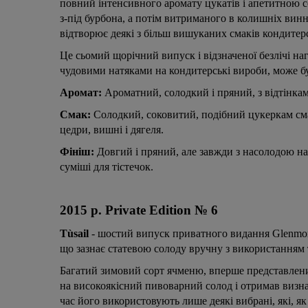
повний інтенсивного аромату цукатів і апетитною с
з-під бурбона, а потім витриманого в колишніх винн
відтворює деякі з більш вишуканих смаків кондитер
Це сьомий щорічний випуск і відзначеної безлічі наго
чудовими натяками на кондитерські вироби, може б
Аромат:
Ароматний, солодкий і пряний, з відтінкам
Смак:
Солодкий, соковитий, подібний цукеркам смак
цедри, вишні і дягеля.
Фініш:
Довгий і пряний, але завжди з насолодою на
суміші для тістечок.
2015 р. Private Edition № 6
Tùsail
- шостий випуск приватного видання Glenmoran
що зазнає статевою солоду вручну з використанням 
Багатий зимовий сорт ячменю, вперше представлений
на високоякісний пивоварний солод і отримав визна
час його використовують лише деякі вибрані, які, 