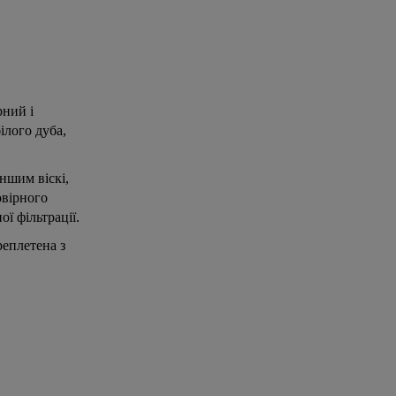
рний і
ілого дуба,
іншим віскі,
овірного
ї фільтрації.
реплетена з