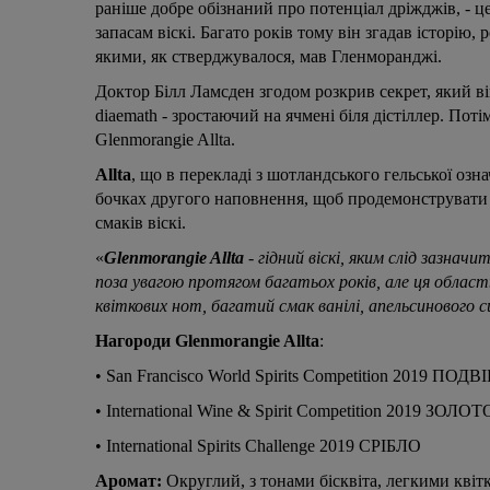
раніше добре обізнаний про потенціал дріжджів, - це
запасам віскі. Багато років тому він згадав історію,
якими, як стверджувалося, мав Гленморанджі.
Доктор Білл Ламсден згодом розкрив секрет, який ві
diaemath
- зростаючий на ячмені біля дістіллер. Поті
Glenmorangie Allta.
Allta
, що в перекладі з шотландського гельської озн
бочках другого наповнення, щоб продемонструвати ф
смаків віскі.
«
Glenmorangie Allta
- гідний віскі, яким слід зазнач
поза увагою протягом багатьох років, але ця область
квіткових нот, багатий смак ванілі, апельсинового с
Нагороди Glenmorangie Allta
:
• San Francisco World Spirits Competition 2019 П
• International Wine & Spirit Competition 2019 ЗОЛОТ
• International Spirits Challenge 2019 СРІБЛО
Аромат:
Округлий, з тонами бісквіта, легкими кві