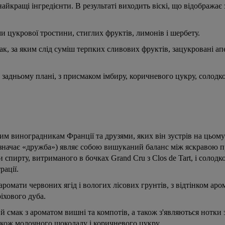
айкращі інгредієнти. В результаті виходить віскі, що відобража
и цукрової тростини, стиглих фруктів, лимонів і шербету.
, за яким слід суміш терпких сливових фруктів, зацукровані ап
 задньому плані, з присмаком імбиру, коричневого цукру, солодк
 виноградникам Франції та друзями, яких він зустрів на цьому
значає «дружба») являє собою вишуканий баланс між яскравою п
и спирту, витриманого в бочках Grand Cru з Clos de Tart, і солодк
рації.
аромати червоних ягід і вологих лісових грунтів, з відтінком ар
іхового дуба.
й смак з ароматом вишні та компотів, а також з'являються нотки
акож молочного шоколаду і коричневого цукру.