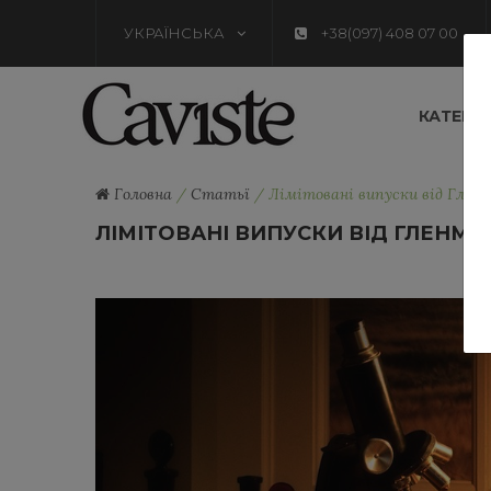
УКРАЇНСЬКА
+38(097) 408 07 00
КАТЕГОР
Головна
/
Статьї
/
Лімітовані випуски від Глен
ЛІМІТОВАНІ ВИПУСКИ ВІД ГЛЕНМ