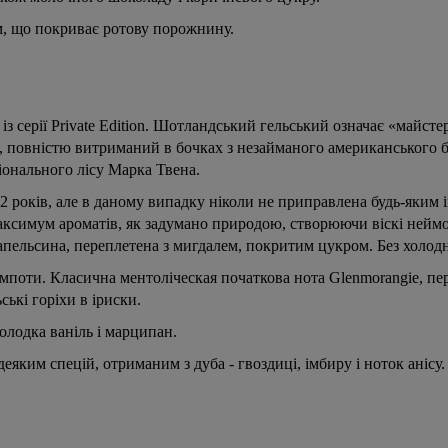
м, що покриває ротову порожнину.
з серії Private Edition. Шотландський гельський означає «майсте
e, повністю витриманий в бочках з незайманого американського б
ціонального лісу Марка Твена.
 років, але в даному випадку ніколи не приправлена ​​будь-яким 
ксимум ароматів, як задумано природою, створюючи віскі нейм
а апельсина, переплетена з мигдалем, покритим цукром. Без холодно
компоти. Класична ментоліческая початкова нота Glenmorangie, пе
ькі горіхи в іриски.
олодка ваніль і марципан.
яким спецій, отриманим з дуба - гвоздиці, імбиру і ноток анісу.