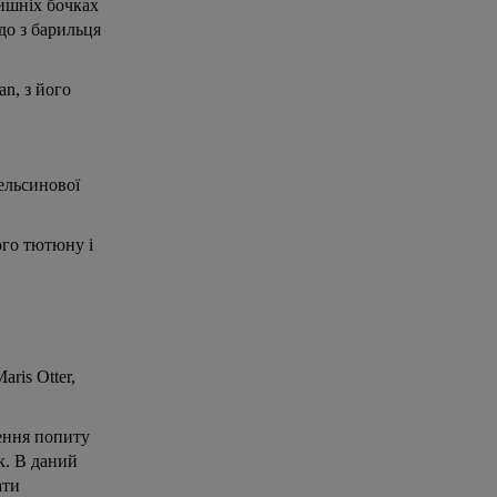
лишніх бочках
до з барильця
an, з його
ельсинової
ого тютюну і
ris Otter,
лення попиту
к. В даний
ати