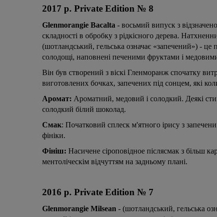
2017 р. Private Edition № 8
Glenmorangie Bacalta
- восьмий випуск з відзначеної
складності в обробку з рідкісного дерева. Натхнен
(шотландський, гельська означає «запечений») - це
солодощі, наповнені печеними фруктами і медовим
Він був створений з віскі Гленморанж спочатку вит
виготовлених бочках, запечених під сонцем, які кол
Аромат:
Ароматний, медовий і солодкий. Деякі стигл
солодкий білий шоколад.
Смак
: Початковий сплеск м'ятного ірису з запечен
фініки.
Фініш:
Насичене сіроповідное післясмак з більш к
ментоліческім відчуттям на задньому плані.
2016 р. Private Edition № 7
Glenmorangie Milsean
- (шотландський, гельська озн