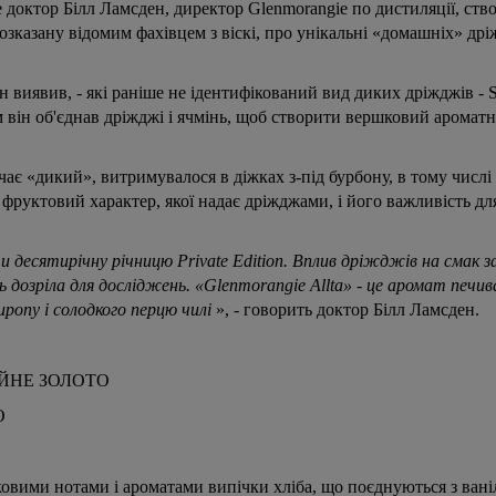
 доктор Білл Ламсден, директор Glenmorangie по дистиляції, створ
 розказану відомим фахівцем з віскі, про унікальні «домашніх» др
н виявив, - які раніше не ідентифікований вид диких дріжджів -
м він об'єднав дріжджі і ячмінь, щоб створити вершковий ароматн
ачає «дикий», витримувалося в діжках з-під бурбону, в тому числі
руктовий характер, якої надає дріжджами, і його важливість для
ити десятирічну річницю Private Edition. Вплив дріжджів на смак 
 дозріла для досліджень. «Glenmorangie Allta» - це аромат печива
иропу і солодкого перцю чилі
», - говорить доктор Білл Ламсден.
ОДВІЙНЕ ЗОЛОТО
О
тковими нотами і ароматами випічки хліба, що поєднуються з ван