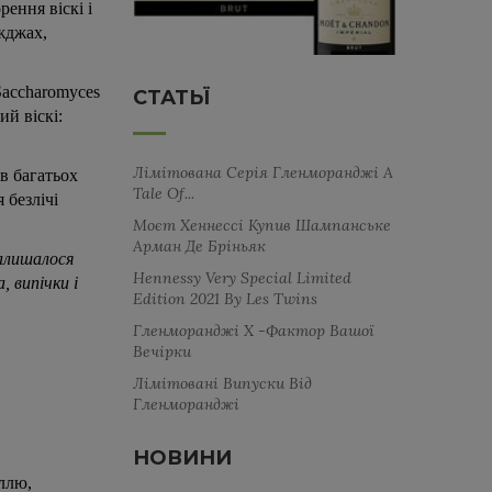
ення віскі і
іжджах,
Saccharomyces
СТАТЬЇ
ий віскі:
Лімітована Серія Гленморанджі A
 в багатьох
Tale Of...
 безлічі
Моєт Хеннессі Купив Шампанське
Арман Де Бріньяк
залишалося
Hennessy Very Special Limited
, випічки і
Edition 2021 By Les Twins
Гленморанджі Х -фактор Вашої
Вечірки
Лімітовані Випуски Від
Гленморанджі
НОВИНИ
іллю,