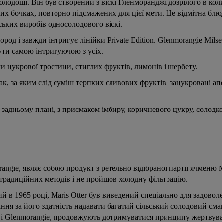
олодощі. Він був створений з віскі Гленморанджі дозрілого в ко
их бочках, повторно підсмажених для цієї мети. Це відмітна блю
ських виробів односолодового віскі.
род і завжди інтригує лінійки Private Edition. Glenmorangie Milse
ути самою інтригуючою з усіх.
и цукрової тростини, стиглих фруктів, лимонів і шербету.
, за яким слід суміш терпких сливових фруктів, зацукровані ап
 задньому плані, з присмаком імбиру, коричневого цукру, солодк
gie, являє собою продукт з ретельно відібраної партії ячменю Ma
традиційних методів і не пройшов холодну фільтрацію.
 в 1965 році, Maris Otter був виведений спеціально для задово
ння за його здатність надавати багатий сільський солодовий сма
як і Glenmorangie, продовжують дотримуватися принципу жертвув