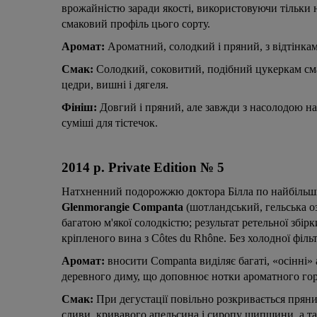
врожайністю заради якості, використовуючи тільки н
смаковий профіль цього сорту.
Аромат:
Ароматний, солодкий і пряний, з відтінкам
Смак:
Солодкий, соковитий, подібний цукеркам смак
цедри, вишні і дягеля.
Фініш:
Довгий і пряний, але завжди з насолодою на
суміші для тістечок.
2014 р. Private Edition № 5
Натхненний подорожжю доктора Білла по найбільшим
Glenmorangie Companta
(шотландський, гельська о
багатою м'якої солодкістю; результат ретельної збірк
кріпленого вина з Côtes du Rhône. Без холодної фільт
Аромат:
вносити Companta виділяє багаті, «осінні» 
деревного диму, що доповнює нотки ароматного гор
Смак:
При дегустації повільно розкривається пряни
сливи, кривавого апельсина і сиропу шипшини, а т