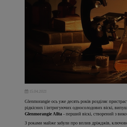
15.04.2021
Glenmorangie ось уже десять років розділяє пристра
рідкісних і інтригуючих односолодових віскі, вип
Glenmorangie Allta
- перший віскі, створений з вик
З роками майже забули про вплив дріжджів, ключовог