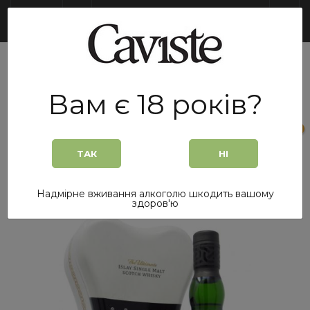
UA
Вам є 18 років?
0
0
ТАК
НІ
Головна
/
Віскі
/
Віскі Ardbeg ARDBONE 10 років 0,7 л. 46% в метал. упаковці
Надмірне вживання алкоголю шкодить вашому
здоров'ю