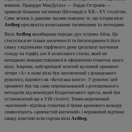
ячменю. Пращури МакДугалл — Лорди Островів —
правили більшою частиною Шотландії в XII—XV століттях.
Саме зв'язок із давніми часами пояснює те, що історія віскі
Ardbeg
просякнута кельтськими таємницями та легендами.
Віскі
Ardbeg
якнайкраще передає дух острова Айла. Це
стосується не тільки насиченості та багатогранності його
смаку з відтінками торф'яного диму (результат копчення
солоду на торфі), але й кельтського стилю, який не
випадково використовувався в оформленні етикеток цього
віскі. Зокрема, найгарніший золотий вузловий орнамент
літери «А» в назві віскі був запозичений з ірландського
рукопису, відомого як «Келлська книга». У рукопис цей
орнамент був так само перемальований з розташованого
неподалік від винокурні Кілдатонського хреста, який був
установлений ще в VIII столітті. Темно-коричневий
«копчений» відтінок етикетки й букви кремового кольору
символізують «димчастий копчений» і вершковий відтінки
смаку, властиві всім сортам віскі
Ardbeg
.