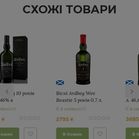
СХОЖІ ТОВАРИ
Віскі Ardbeg Wee
Віскі Ardbeg AN OA 0,7
Beastie 5 років 0,7 л.
л. 46,6% в
47,4%
подарунковій упаковці
Є в наявності
Є в наявності
2795 ₴
3685 ₴
В Кошик
В Кошик