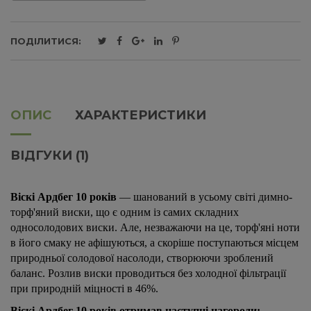
ПОДІЛИТИСЯ:
ОПИС
ХАРАКТЕРИСТИКИ
ВІДГУКИ (1)
Віскі Ардбег 10 років
— шанований в усьому світі димно-
торф'яний виски, що є одним із самих складних
односолодових виски. Але, незважаючи на це, торф'яні ноти
в його смаку не афішуються, а скоріше поступаються місцем
природньої солодової насолоди, створюючи зроблений
баланс. Розлив виски проводиться без холодної фільтрації
при природній міцності в 46%.
Віскі Ардбег 10 років
отримав наступні нагороди: