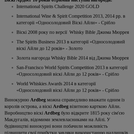
International Spirits Challenge
2020 GOLD
International Wine & Spirit Competition 2013, 2014
рр
.
в
категор
іі
«
Односолодовий
Віскі
Айли
»
- Срібло
Віскі 2008 року по версії
Whisky Bible
Джима
Мюррея
The Spirits Business 2013
в
категор
ії
«
Односолодовий
в
іскі
Айли
до
12
років
»
- Золото
Золота нагорода
Whisky Bible 2014
від
Джима Мюррея
San-Francisco World Spirits Competition 2013 в категорії
«Односолодовий в
іскі
Айли
до
12
років
»
- Срібло
World Whiskies Awards 2014 в категор
ії
«Односолодовий в
іскі
Айли до 12 років»
- Срібло
Винокурню
Ardbeg
можна справедливо вважати одним із
королів острова, а віскі
Ardbeg
візитною карткою Айли.
Виробництво віскі
Ardbeg
було відкрите 1815 року сім'єю
Макдугалів, відомими землевласниками на Айлі. У
будівництві винокурні вони побачили можливість
підвищити свої прибутки завдяки використанню надлишків