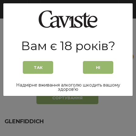
UA
Вам є 18 років?
0
0
ТАК
НІ
Головна
/
Glenfiddich
Надмірне вживання алкоголю шкодить вашому
здоров'ю
СОРТУВАННЯ
GLENFIDDICH