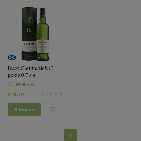
Віскі Glenfiddich 12
років 0,7 л в
подарунковій упаковці
Є в наявності
2190 ₴
В Кошик
1