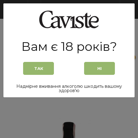
UA
Вам є 18 років?
0
0
ТАК
НІ
Головна
/
Вина та Ігристі
/
Вино Ігристе Terra Serena Prosecco Frizzante DOC Treviso 0,2
Надмірне вживання алкоголю шкодить вашому
л. сухе біле
здоров'ю