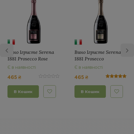
na
Вино Ігристе Serena
Вино Ігристе Sere
1881 Prosecco
1881 Prosecco Friz
DOC
Spumante, DOC
DOC Treviso 0,75 л
Є в наявності
Є в наявності
ют
Treviso 0,75 л. екстра
сухе біле
465 ₴
390 ₴
сухе біле
В Кошик
В Кошик