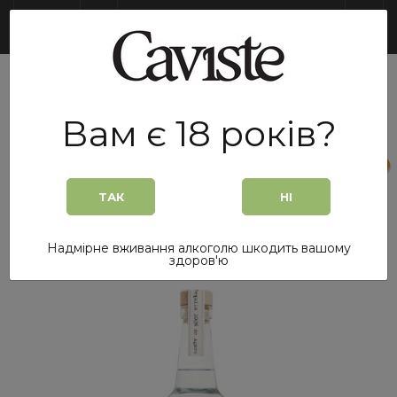
UA
Вам є 18 років?
0
0
ТАК
НІ
Головна
/
Текіла
/
Текіла Casamigos Blanco 0,7 л
Надмірне вживання алкоголю шкодить вашому
Новинка
здоров'ю