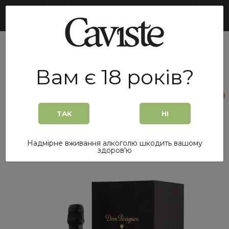
UA
Вам є 18 років?
0
0
ТАК
НІ
Головна
/
Шампанське
/
Шампанське Dom Perignon Vintage 2015 Brut 0,75 л. біле брют
Надмірне вживання алкоголю шкодить вашому
в подарунковій упаковці
здоров'ю