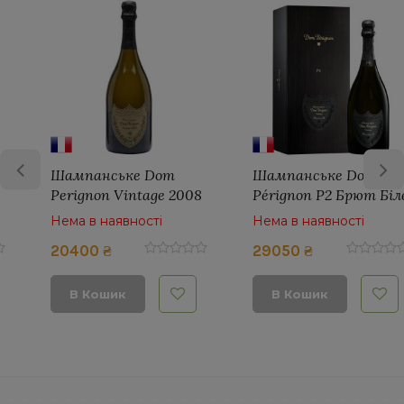
Шампанське Dom
Шампанське Dom
Pérignon P2 Брют Біле
Perignon Vintage 2012
0,75 л. в подарунковій
Brut 0,75 л. біле брют в
Нема в наявності
Нема в наявності
упаковці
подарунковій упаковці
29050 ₴
10900 ₴
В Кошик
В Кошик