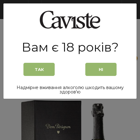
UA
Вам є 18 років?
0
0
ТАК
НІ
Головна
/
Шампанське
/
Шампанське Dom Perignon Vintage 2010 Brut 0,75 л. біле брют
Надмірне вживання алкоголю шкодить вашому
в подарунковій упаковці
здоров'ю