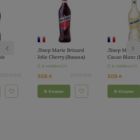
Лікер Marie Brizard
Лікер Marie Brizard
Jolie Cherry (Вишня)
Cacao Blanc (Білий
0,7л.
Какао) 0,7 л.
Є в наявності
Є в наявності
509 ₴
509 ₴
В Кошик
В Кошик