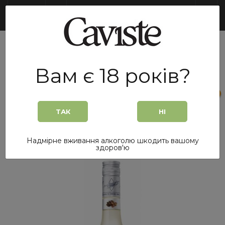
UA
Вам є 18 років?
0
0
ТАК
НІ
Головна
/
Лікери та Настоянки
/
Лікер Marie Brizard Cacao Blanc (Білий Какао) 0,7 л.
Надмірне вживання алкоголю шкодить вашому
здоров'ю